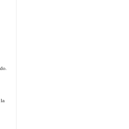
do.
 la