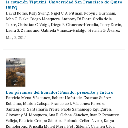
la estación Tiputini, Universidad San Francisco de Quito
USFQ
David Romo, Kelly Swing, Nigel C. A. Pitman, Robyn J. Burnham,
John G. Blake, Diego Mosquera, Anthony Di Fiore, Stella de la
Torre, Christian C. Voigt, Diego F. Cisneros-Heredia, Terry Erwin,
Laura S. Zamorano; Gabriela Vinueza-Hidalgo, Hernán G. Álvarez
May 2, 2017
Los páramos del Ecuador: Pasado, presente y futuro
Patricio Mena-Vásconez, Robert Hofstede, Esteban Suárez
Robalino, Marlon Calispa, Francisco J. Vásconez Paredes,
Santiago D. Santamaría Freire, Pablo Samaniego Eguiguren,
Giovanny M. Mosquera, Ana E. Ochoa-Sánchez, Juan P. Pesántez
Vallejo, Patricio Crespo Sánchez, Rolando Célleri Alvear, Katya
Romoleroux, Priscilla Muriel Mera, Petr Sklenář, Carmen Ulloa