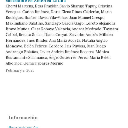
sostenible en América Latina
Cheryl Martens, Etsa Franklin Salvio Sharupi Tapuy, Cristina
Venegas, Carlos Jiménez, Doris Elena Pinos Calderón, Mario
Rodríguez Ibáñez, David Vila-Viñas, Juan Manuel Crespo,
Maximiliano Salatino, Santiago García Gago, Loreto Alejandra
Bravo Muñoz, Clara Robayo Valencia, Andrea Medrado, Taynara
Cabral, Renata Souza, Diana Coryat, Salvador Andrés Millaleo
Hernández, Inés Binder, Ana María Acosta, Natalia Angulo
Moncayo, Belén Febres-Cordero, Iris Puyosa, Juan Diego
Andrango Bolaños, Javier Andrés Jiménez Becerra, Mónica
Bustamante Salamanca, Ángel Gutiérrez Pérez, María Belén
Albornoz, Gema Tabares Merino
February 2, 2023
Información
Para lectores/as