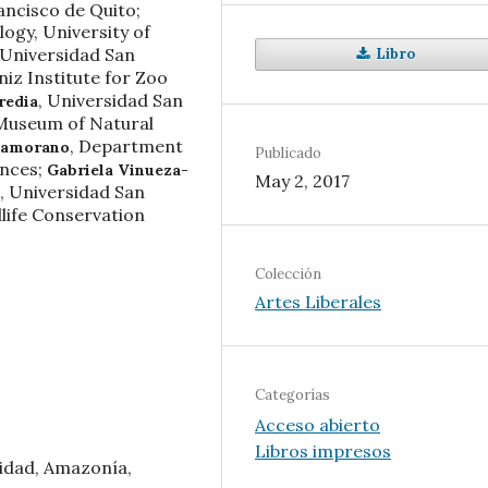
rancisco de Quito
;
ogy, University of
Universidad San
Libro
niz Institute for Zoo
,
Universidad San
redia
Museum of Natural
,
Department
Zamorano
Publicado
ences
;
Gabriela Vinueza-
May 2, 2017
i, Universidad San
life Conservation
Colección
Artes Liberales
Categorías
Acceso abierto
Libros impresos
sidad, Amazonía,