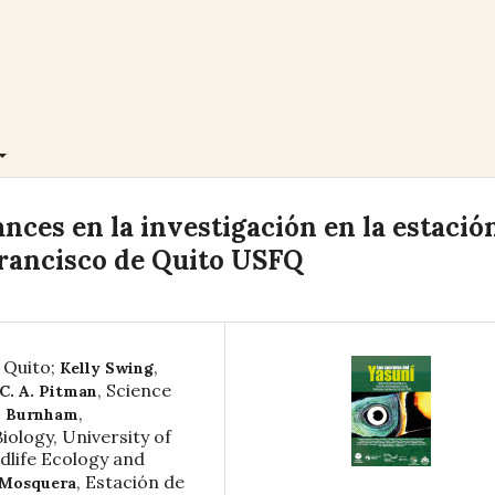
nces en la investigación en la estació
Francisco de Quito USFQ
 Quito
;
,
Kelly Swing
,
Science
 C. A. Pitman
,
. Burnham
ology, University of
dlife Ecology and
,
Estación de
 Mosquera