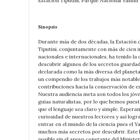
Estación Tiputini, Parque Nacional Yasuní
Sinopsis
Durante más de dos décadas, la Estación 
Tiputini, conjuntamente con más de cien 
nacionales e internacionales, ha tenido la
descubrir algunos de los secretos guardad
declarada como la más diversa del plane
un compendio de los trabajos más notable
contribuciones hacia la conservación de e
Nuestra audiencia meta son todos los jóv
guías naturalistas, por lo que hemos puest
que el lenguaje sea claro y simple. Espera
curiosidad de nuestros lectores y así log
entrar en el mundo de la ciencia pues el Y
muchos más secretos por descubrir. Este l
posible sin el apoyo constante del Ministe