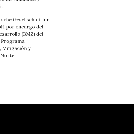
í.
sche Gesellschaft für
bH por encargo del
sarrollo (BMZ) del
el Programa
, Mitigación y
 Norte.