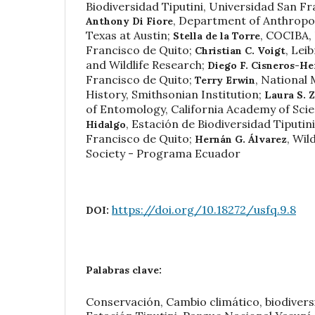
Biodiversidad Tiputini, Universidad San F
,
Department of Anthropol
Anthony Di Fiore
Texas at Austin
;
,
COCIBA, 
Stella de la Torre
Francisco de Quito
;
,
Leib
Christian C. Voigt
and Wildlife Research
;
Diego F. Cisneros-He
Francisco de Quito
;
,
National 
Terry Erwin
History, Smithsonian Institution
;
Laura S. 
of Entomology, California Academy of Sci
,
Estación de Biodiversidad Tiputin
Hidalgo
Francisco de Quito
;
,
Wild
Hernán G. Álvarez
Society - Programa Ecuador
https://doi.org/10.18272/usfq.9.8
DOI:
Palabras clave:
Conservación, Cambio climático, biodiver