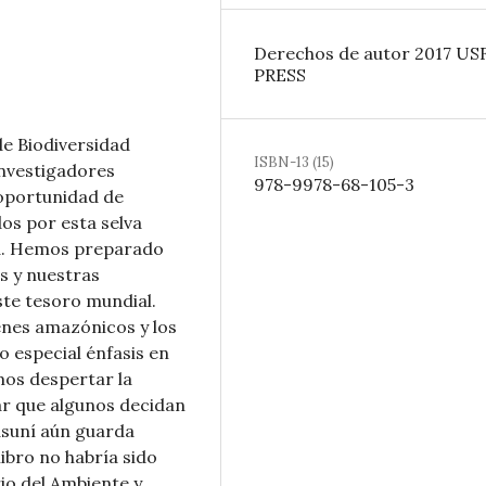
Derechos de autor 2017 US
PRESS
de Biodiversidad
ISBN-13 (15)
investigadores
978-9978-68-105-3
 oportunidad de
os por esta selva
ta. Hemos preparado
s y nuestras
ste tesoro mundial.
enes amazónicos y los
o especial énfasis en
mos despertar la
rar que algunos decidan
asuní aún guarda
ibro no habría sido
rio del Ambiente y