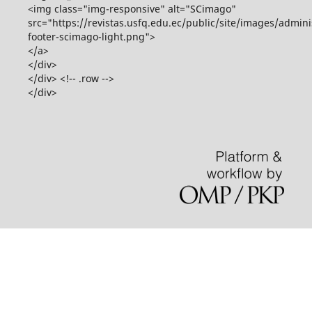
<img class="img-responsive" alt="SCimago"
src="https://revistas.usfq.edu.ec/public/site/images/admini
footer-scimago-light.png">
</a>
</div>
</div> <!-- .row -->
</div>