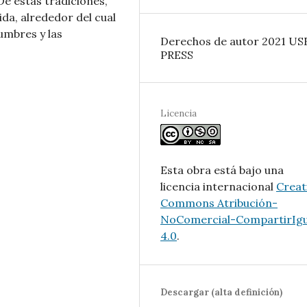
De estas tradiciones,
ida, alrededor del cual
tumbres y las
Derechos de autor 2021 U
PRESS
Licencia
Esta obra está bajo una
licencia internacional
Creat
Commons Atribución-
NoComercial-CompartirIgu
4.0
.
Descargar (alta definición)